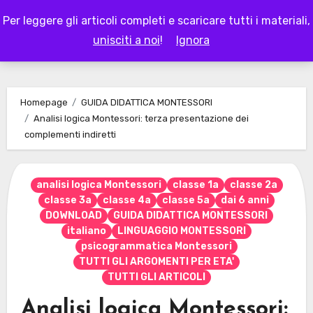
Skip
Per leggere gli articoli completi e scaricare tutti i materiali,
to
LAPAPPADOLCE
unisciti a noi
!
Ignora
content
Homepage
GUIDA DIDATTICA MONTESSORI
Analisi logica Montessori: terza presentazione dei
complementi indiretti
analisi logica Montessori
classe 1a
classe 2a
classe 3a
classe 4a
classe 5a
dai 6 anni
DOWNLOAD
GUIDA DIDATTICA MONTESSORI
italiano
LINGUAGGIO MONTESSORI
psicogrammatica Montessori
TUTTI GLI ARGOMENTI PER ETA'
TUTTI GLI ARTICOLI
Analisi logica Montessori: