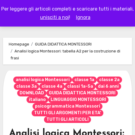
Skip
Per leggere gli articoli completi e scaricare tutti i materiali,
to
LAPAPPADOLCE
unisciti a noi
!
Ignora
content
Homepage
GUIDA DIDATTICA MONTESSORI
Analisi logica Montessori: tabella A2 per la costruzione di
frasi
analisi logica Montessori
classe 1a
classe 2a
classe 3a
classe 4a
classi 1a-5a
dai 6 anni
DOWNLOAD
GUIDA DIDATTICA MONTESSORI
italiano
LINGUAGGIO MONTESSORI
psicogrammatica Montessori
TUTTI GLI ARGOMENTI PER ETA'
TUTTI GLI ARTICOLI
Analisi logica Montessori: