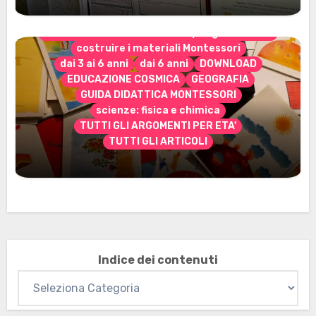
CONTENUTO ESCLUSIVO solo per gli abbonati
costruire i materiali Montessori
dai 3 ai 6 anni
dai 6 anni
DOWNLOAD
EDUCAZIONE COSMICA
GEOGRAFIA
GUIDA DIDATTICA MONTESSORI
scienze: fisica e chimica
TUTTI GLI ARGOMENTI PER ETA'
TUTTI GLI ARTICOLI
Marzo 2026: nuovi materiali stampabili
per gli abbonati
Indice dei contenuti