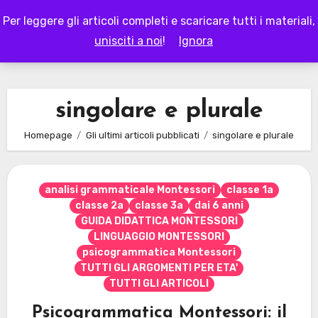
Skip
Per leggere gli articoli completi e scaricare tutti i materiali,
to
LAPAPPADOLCE
unisciti a noi
!
Ignora
content
singolare e plurale
Homepage
Gli ultimi articoli pubblicati
singolare e plurale
analisi grammaticale Montessori
classe 1a
classe 2a
classe 3a
dai 6 anni
GUIDA DIDATTICA MONTESSORI
LINGUAGGIO MONTESSORI
psicogrammatica Montessori
TUTTI GLI ARGOMENTI PER ETA'
TUTTI GLI ARTICOLI
Psicogrammatica Montessori: il