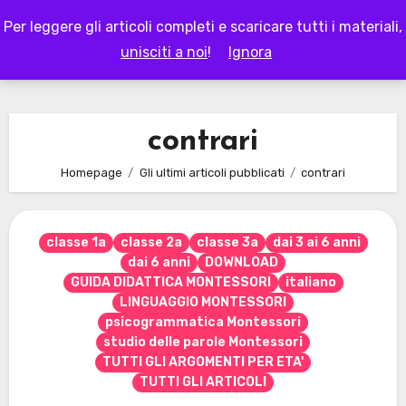
Skip
Per leggere gli articoli completi e scaricare tutti i materiali,
to
LAPAPPADOLCE
unisciti a noi
!
Ignora
content
contrari
Homepage
Gli ultimi articoli pubblicati
contrari
classe 1a
classe 2a
classe 3a
dai 3 ai 6 anni
dai 6 anni
DOWNLOAD
GUIDA DIDATTICA MONTESSORI
italiano
LINGUAGGIO MONTESSORI
psicogrammatica Montessori
studio delle parole Montessori
TUTTI GLI ARGOMENTI PER ETA'
TUTTI GLI ARTICOLI