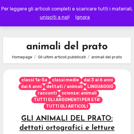
Skip
Per leggere gli articoli completi e scaricare tutti i materiali,
to
LAPAPPADOLCE
unisciti a noi
!
Ignora
content
animali del prato
Homepage
Gli ultimi articoli pubblicati
animali del prato
classi 1a-5a
classi medie
dai 3 ai 6 anni
dai 6 anni
dettati / animali
LINGUAGGIO
racconti
scienze: animali
TUTTI GLI ARGOMENTI PER ETA'
TUTTI GLI ARTICOLI
GLI ANIMALI DEL PRATO:
dettati ortografici e letture