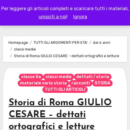
Skip
Per leggere gli articoli completi e scaricare tutti i materiali,
to
LAPAPPADOLCE
unisciti a noi
!
Ignora
content
Homepage
TUTTI GLI ARGOMENTI PER ETA'
dai 6 anni
classi medie
Storia di Roma GIULIO CESARE – dettati ortografici e letture
classe 5a
classi medie
dettati / storia
materiale vario storia
racconti
STORIA
TUTTI GLI ARTICOLI
Storia di Roma GIULIO
CESARE – dettati
ortografici e letture