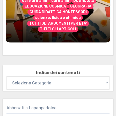
dai 3 ai 6 anni
dai 6 anni
DOWNLOAD
EDUCAZIONE COSMICA
GEOGRAFIA
GUIDA DIDATTICA MONTESSORI
scienze: fisica e chimica
TUTTI GLI ARGOMENTI PER ETA'
TUTTI GLI ARTICOLI
Marzo 2026: nuovi materiali stampabili
per gli abbonati
Indice dei contenuti
Abbonati a Lapappadolce