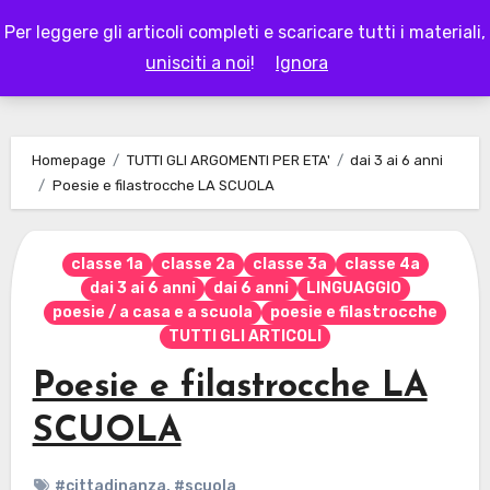
Skip
Per leggere gli articoli completi e scaricare tutti i materiali,
to
LAPAPPADOLCE
unisciti a noi
!
Ignora
content
Homepage
TUTTI GLI ARGOMENTI PER ETA'
dai 3 ai 6 anni
Poesie e filastrocche LA SCUOLA
classe 1a
classe 2a
classe 3a
classe 4a
dai 3 ai 6 anni
dai 6 anni
LINGUAGGIO
poesie / a casa e a scuola
poesie e filastrocche
TUTTI GLI ARTICOLI
Poesie e filastrocche LA
SCUOLA
#cittadinanza
,
#scuola