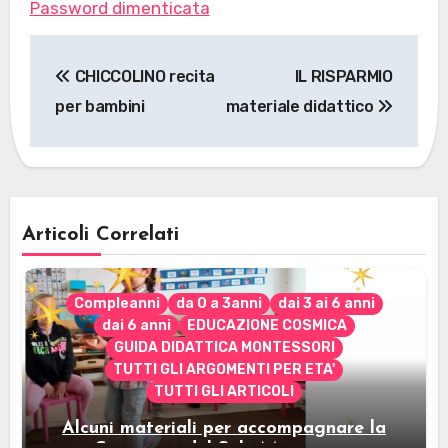
Password dimenticata
Navigazione
CHICCOLINO recita
IL RISPARMIO
articoli
per bambini
materiale didattico
Articoli Correlati
Compleanni
da 0 a 3anni
dai 3 ai 6 anni
dai 6 anni
EDUCAZIONE COSMICA
GUIDA DIDATTICA MONTESSORI
TUTTI GLI ARGOMENTI PER ETA'
TUTTI GLI ARTICOLI
Alcuni materiali per accompagnare la