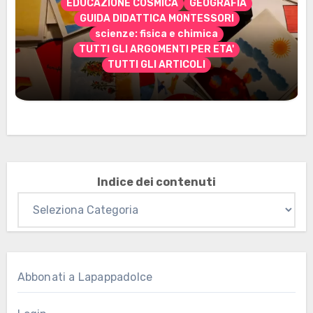
EDUCAZIONE COSMICA
GEOGRAFIA
GUIDA DIDATTICA MONTESSORI
scienze: fisica e chimica
TUTTI GLI ARGOMENTI PER ETA'
TUTTI GLI ARTICOLI
Marzo 2026: nuovi materiali stampabili
per gli abbonati
Indice dei contenuti
Abbonati a Lapappadolce