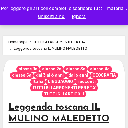
Skip
Per leggere gli articoli completi e scaricare tutti i materiali,
to
LAPAPPADOLCE
unisciti a noi
!
Ignora
content
Homepage
TUTTI GLI ARGOMENTI PER ETA'
Leggenda toscana IL MULINO MALEDETTO
classe 1a
classe 2a
classe 3a
classe 4a
classe 5a
dai 3 ai 6 anni
dai 6 anni
GEOGRAFIA
Italia
LINGUAGGIO
racconti
TUTTI GLI ARGOMENTI PER ETA'
TUTTI GLI ARTICOLI
Leggenda toscana IL
MULINO MALEDETTO