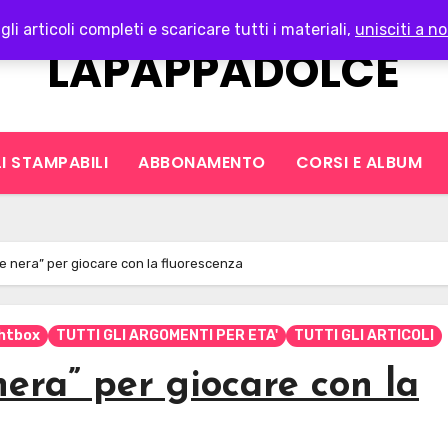
gli articoli completi e scaricare tutti i materiali,
unisciti a no
LAPAPPADOLCE
I STAMPABILI
ABBONAMENTO
CORSI E ALBUM
e nera” per giocare con la fluorescenza
ghtbox
TUTTI GLI ARGOMENTI PER ETA'
TUTTI GLI ARTICOLI
era” per giocare con la