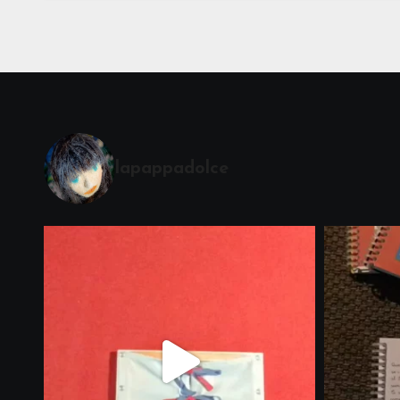
Cerimonia del Sole
Montessori
lapappadolce