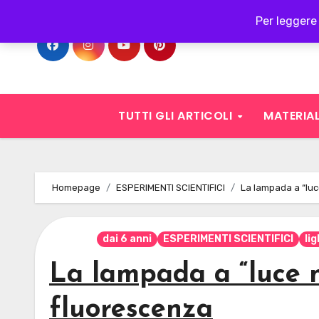
Skip
Per leggere 
to
content
TUTTI GLI ARTICOLI
MATERIAL
Homepage
ESPERIMENTI SCIENTIFICI
La lampada a “luc
dai 6 anni
ESPERIMENTI SCIENTIFICI
li
La lampada a “luce n
fluorescenza