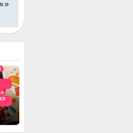
ti
solo
nni
A
ca
PER
i
 per