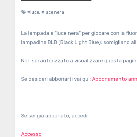
#luce
,
#luce nera
La lampada a "luce nera" per giocare con la fluorescenza. Le lampade a luce nera di cui parliamo sono in realtà
lampadine BLB (Black Light Blue); somigliano all
Non sei autorizzato a visualizzare questa pagina
Se desideri abbonarti vai qui:
Abbonamento ann
Se sei già abbonato, accedi:
Accesso