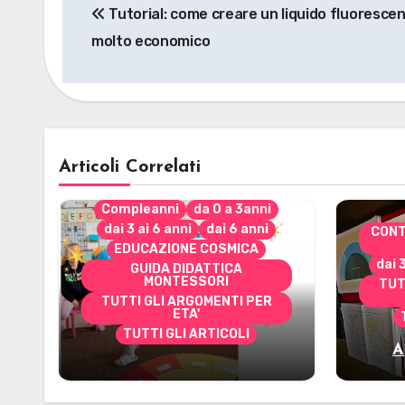
Tutorial: come creare un liquido fluoresce
articoli
molto economico
Articoli Correlati
Compleanni
da 0 a 3anni
dai 3 ai 6 anni
dai 6 anni
CONT
EDUCAZIONE COSMICA
dai 
GUIDA DIDATTICA
MONTESSORI
TUT
TUTTI GLI ARGOMENTI PER
ETA'
TUTTI GLI ARTICOLI
A
Alcuni materiali per
mate
accompagnare la