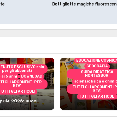
nte
Bottigliette magiche fluorescen
CONTENUTO ESCLUSIVO 
per gli abbonati
costruire i materiali
Montessori
dai 3 ai 6 anni
dai 6 a
DOWNLOAD
EDUCAZIONE COSMIC
GEOGRAFIA
ENUTO ESCLUSIVO solo
per gli abbonati
GUIDA DIDATTICA
MONTESSORI
3 ai 6 anni
DOWNLOAD
scienze: fisica e chimi
TI GLI ARGOMENTI PER
ETA'
TUTTI GLI ARGOMENTI 
ETA'
TUTTI GLI ARTICOLI
TUTTI GLI ARTICOLI
prile 2026: nuovi
Marzo 2026: nuov
riali stampabili per
materiali stampabili
gli abbonati