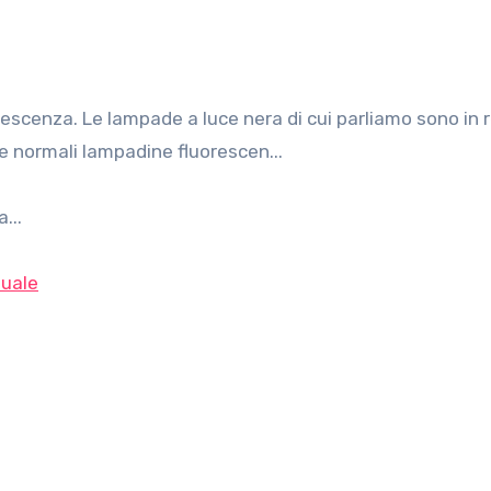
e normali lampadine fluorescen...
...
uale