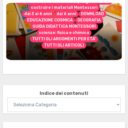
CONTENUTO ESCLUSIVO solo per gli abbonati
costruire i materiali Montessori
dai 3 ai 6 anni
dai 6 anni
DOWNLOAD
EDUCAZIONE COSMICA
GEOGRAFIA
GUIDA DIDATTICA MONTESSORI
scienze: fisica e chimica
TUTTI GLI ARGOMENTI PER ETA'
TUTTI GLI ARTICOLI
Marzo 2026: nuovi materiali stampabili
per gli abbonati
Indice dei contenuti