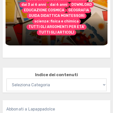
dai 3 ai 6 anni
dai 6 anni
DOWNLOAD
EDUCAZIONE COSMICA
GEOGRAFIA
GUIDA DIDATTICA MONTESSORI
scienze: fisica e chimica
TUTTI GLI ARGOMENTI PER ETA'
TUTTI GLI ARTICOLI
Marzo 2026: nuovi materiali stampabili
per gli abbonati
Indice dei contenuti
Abbonati a Lapappadolce