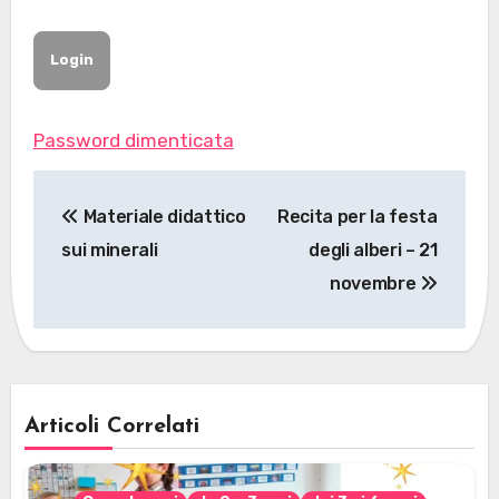
Password dimenticata
Navigazione
Materiale didattico
Recita per la festa
articoli
sui minerali
degli alberi – 21
novembre
Articoli Correlati