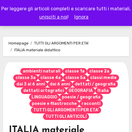
Skip
Per leggere gli articoli completi e scaricare tutti i materiali,
to
LAPAPPADOLCE
unisciti a noi
!
Ignora
content
Homepage
TUTTI GLI ARGOMENTI PER ETA'
ITALIA materiale didattico
ambienti naturali
classe 1a
classe 2a
classe 3a
classe 4a
classe 5a
classi medie
dai 3 ai 6 anni
dai 6 anni
dettati / geografia
dettati ortografici
GEOGRAFIA
Italia
LINGUAGGIO
poesie / geografia
poesie e filastrocche
racconti
TUTTI GLI ARGOMENTI PER ETA'
TUTTI GLI ARTICOLI
ITALIA materiale