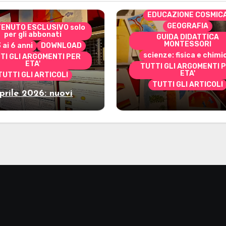
DOWNLOAD
EDUCAZIONE COSMIC
GEOGRAFIA
ENUTO ESCLUSIVO solo
per gli abbonati
GUIDA DIDATTICA
MONTESSORI
3 ai 6 anni
DOWNLOAD
scienze: fisica e chimi
TI GLI ARGOMENTI PER
ETA'
TUTTI GLI ARGOMENTI 
ETA'
TUTTI GLI ARTICOLI
TUTTI GLI ARTICOLI
prile 2026: nuovi
Marzo 2026: nuov
riali stampabili per
materiali stampabili
gli abbonati
gli abbonati