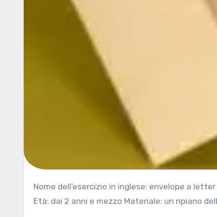
Nome dell’esercizio in inglese: envelope a letter Area: esercizi preliminari, movimenti elementari, pinza a tre dita
Età: dai 2 anni e mezzo Materiale: un ripiano del