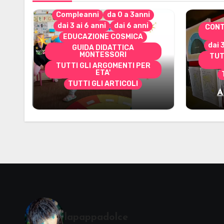
Compleanni
da 0 a 3anni
dai 3 ai 6 anni
dai 6 anni
CONT
EDUCAZIONE COSMICA
dai 
GUIDA DIDATTICA
MONTESSORI
TUT
TUTTI GLI ARGOMENTI PER
ETA'
TUTTI GLI ARTICOLI
A
Alcuni materiali per
mate
accompagnare la
Cerimonia del Sole
Montessori
lapappadolce