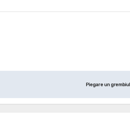
Piegare un grembiu
CONTENUTO ESCLUSIVO 
per gli abbonati
costruire i materiali
Montessori
dai 3 ai 6 anni
dai 6 a