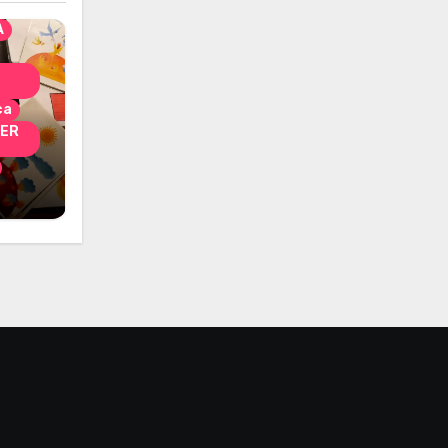
A
ca
PER
i
 per