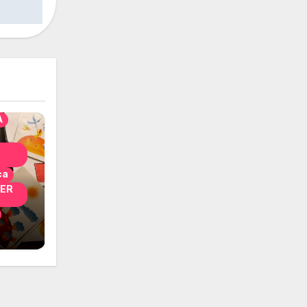
solo
nni
A
ca
PER
i
 per