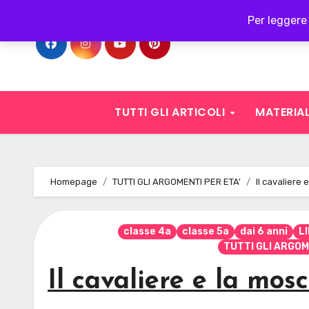
Skip
Per leggere 
to
content
TUTTI GLI ARTICOLI
MATERIAL
Homepage
TUTTI GLI ARGOMENTI PER ETA'
Il cavaliere 
classe 4a
classe 5a
dai 6 anni
L
TUTTI GLI ARGOM
Il cavaliere e la mos