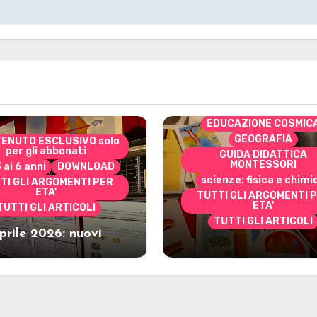
CONTENUTO ESCLUSIVO 
per gli abbonati
costruire i materiali
Montessori
dai 3 ai 6 anni
dai 6 a
DOWNLOAD
EDUCAZIONE COSMIC
GEOGRAFIA
ENUTO ESCLUSIVO solo
per gli abbonati
GUIDA DIDATTICA
MONTESSORI
3 ai 6 anni
DOWNLOAD
scienze: fisica e chimi
TI GLI ARGOMENTI PER
ETA'
TUTTI GLI ARGOMENTI 
ETA'
TUTTI GLI ARTICOLI
TUTTI GLI ARTICOLI
prile 2026: nuovi
Marzo 2026: nuov
riali stampabili per
materiali stampabili
gli abbonati
gli abbonati