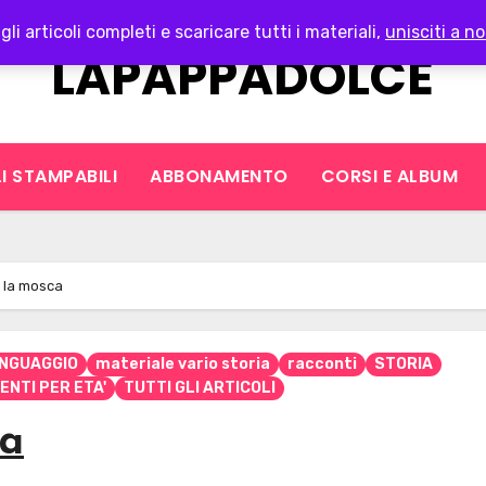
gli articoli completi e scaricare tutti i materiali,
unisciti a no
LAPAPPADOLCE
I STAMPABILI
ABBONAMENTO
CORSI E ALBUM
e la mosca
INGUAGGIO
materiale vario storia
racconti
STORIA
ENTI PER ETA'
TUTTI GLI ARTICOLI
ca