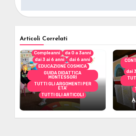
articoli
Articoli Correlati
Compleanni
da 0 a 3anni
dai 3 ai 6 anni
dai 6 anni
CONT
EDUCAZIONE COSMICA
dai 
GUIDA DIDATTICA
MONTESSORI
TUT
TUTTI GLI ARGOMENTI PER
ETA'
TUTTI GLI ARTICOLI
A
Alcuni materiali per
mate
accompagnare la
Cerimonia del Sole
Montessori