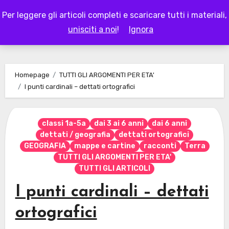
Skip
Per leggere gli articoli completi e scaricare tutti i materiali,
to
LAPAPPADOLCE
unisciti a noi
!
Ignora
content
Homepage
TUTTI GLI ARGOMENTI PER ETA'
I punti cardinali – dettati ortografici
classi 1a-5a
dai 3 ai 6 anni
dai 6 anni
dettati / geografia
dettati ortografici
GEOGRAFIA
mappe e cartine
racconti
Terra
TUTTI GLI ARGOMENTI PER ETA'
TUTTI GLI ARTICOLI
I punti cardinali – dettati
ortografici