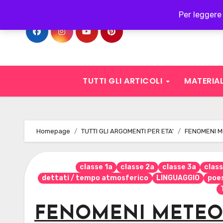
Skip
Per leggere 
to
content
TUTTI GLI ARTICOLI
MATERIAL
Homepage
TUTTI GLI ARGOMENTI PER ETA'
FENOMENI ME
classe 1a
classe 2a
classe 3a
clas
dettati / tempo atmosferico
LINGUAGGIO
poe
FENOMENI METEOR