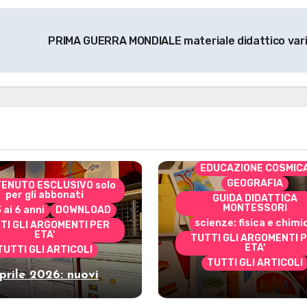
PRIMA GUERRA MONDIALE materiale didattico var
CONTENUTO ESCLUSIVO 
per gli abbonati
costruire i materiali
Montessori
dai 3 ai 6 anni
dai 6 a
DOWNLOAD
EDUCAZIONE COSMIC
GEOGRAFIA
ENUTO ESCLUSIVO solo
per gli abbonati
GUIDA DIDATTICA
MONTESSORI
3 ai 6 anni
DOWNLOAD
scienze: fisica e chimi
TI GLI ARGOMENTI PER
ETA'
TUTTI GLI ARGOMENTI 
ETA'
TUTTI GLI ARTICOLI
TUTTI GLI ARTICOLI
prile 2026: nuovi
Marzo 2026: nuov
riali stampabili per
materiali stampabili
gli abbonati