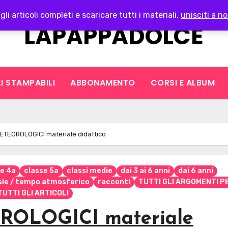
gli articoli completi e scaricare tutti i materiali,
unisciti a no
LAPAPPADOLCE
I STAMPABILI
ABBONAMENTO
CORSI E ALBUM
TEOROLOGICI materiale didattico
se 4a
classe 5a
classi medie
dai 3 ai 6 anni
dai 6 anni
sie / tempo atmosferico
racconti
TUTTI GLI ARGOMENTI PE
TUTTI GLI ARTICOLI
OLOGICI materiale