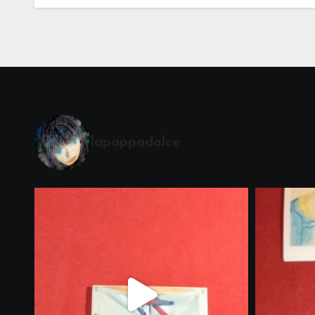
Cerimonia del Sole
Montessori
lapappadolce