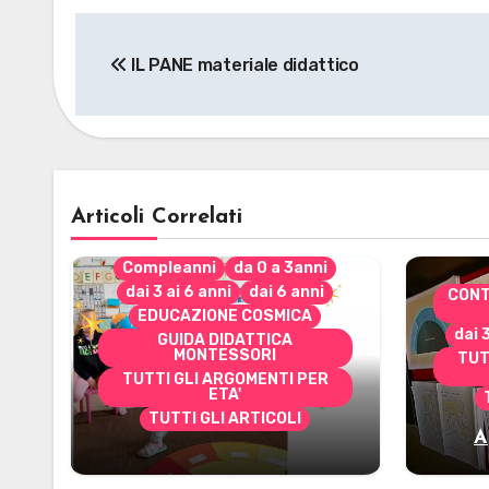
Navigazione
IL PANE materiale didattico
articoli
Articoli Correlati
Compleanni
da 0 a 3anni
dai 3 ai 6 anni
dai 6 anni
CONT
EDUCAZIONE COSMICA
dai 
GUIDA DIDATTICA
MONTESSORI
TUT
TUTTI GLI ARGOMENTI PER
ETA'
TUTTI GLI ARTICOLI
A
Alcuni materiali per
mate
accompagnare la