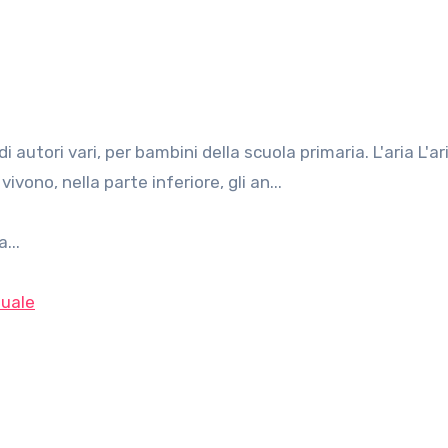
ivono, nella parte inferiore, gli an...
...
uale