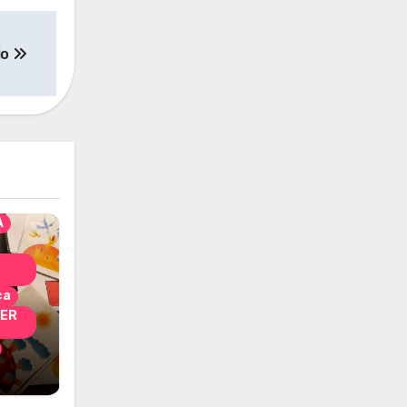
io
solo
nni
A
ca
PER
i
 per