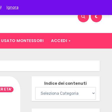
i
!
Ignora
USATO MONTESSORI
ACCEDI
Indice dei contenuti
R ETA'