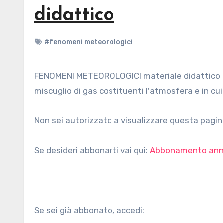
didattico
#fenomeni meteorologici
FENOMENI METEOROLOGICI materiale didattico di autori vari, per bambini della scuola primaria. L'aria L'aria è un
miscuglio di gas costituenti l'atmosfera e in cui v
Non sei autorizzato a visualizzare questa pagina
Se desideri abbonarti vai qui:
Abbonamento ann
Se sei già abbonato, accedi: