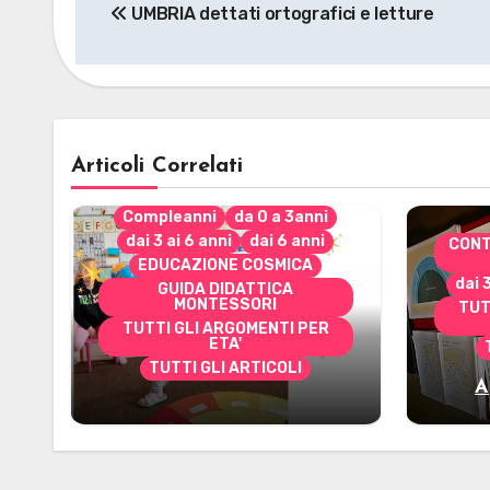
UMBRIA dettati ortografici e letture
articoli
Articoli Correlati
Compleanni
da 0 a 3anni
dai 3 ai 6 anni
dai 6 anni
CONT
EDUCAZIONE COSMICA
dai 
GUIDA DIDATTICA
MONTESSORI
TUT
TUTTI GLI ARGOMENTI PER
ETA'
TUTTI GLI ARTICOLI
A
Alcuni materiali per
mate
accompagnare la
Cerimonia del Sole
Montessori