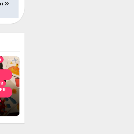
ri
solo
nni
A
ca
PER
i
 per