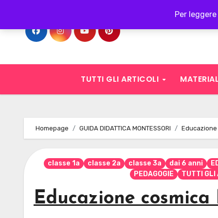
Skip
Per leggere 
to
content
TUTTI GLI ARTICOLI
MATERIAL
Homepage
GUIDA DIDATTICA MONTESSORI
Educazione
classe 1a
classe 2a
classe 3a
dai 6 anni
E
PEDAGOGIE
TUTTI GLI
Educazione cosmica 