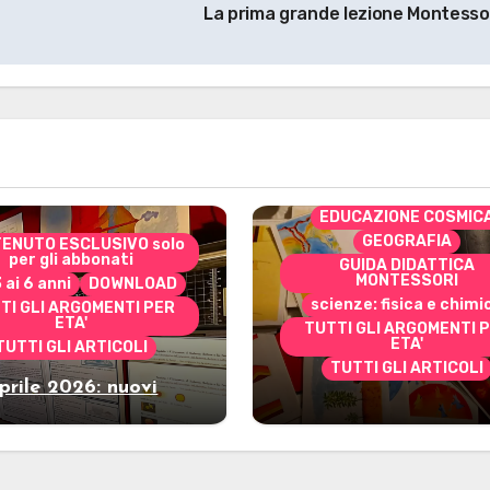
La prima grande lezione Montesso
CONTENUTO ESCLUSIVO 
per gli abbonati
costruire i materiali
Montessori
dai 3 ai 6 anni
dai 6 a
DOWNLOAD
EDUCAZIONE COSMIC
GEOGRAFIA
ENUTO ESCLUSIVO solo
per gli abbonati
GUIDA DIDATTICA
MONTESSORI
3 ai 6 anni
DOWNLOAD
scienze: fisica e chimi
TI GLI ARGOMENTI PER
ETA'
TUTTI GLI ARGOMENTI 
ETA'
TUTTI GLI ARTICOLI
TUTTI GLI ARTICOLI
prile 2026: nuovi
Marzo 2026: nuov
riali stampabili per
materiali stampabili
gli abbonati
gli abbonati