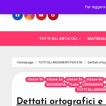
Skip
Per leggere 
to
content
TUTTI GLI ARTICOLI
MATERIAL
Homepage
TUTTI GLI ARGOMENTI PER ETA'
Dettati orto
classe 1a
classe 2a
classe 3a
classe 4a
GEOGRAFIA
Italia
LINGUAGGIO
TUTTI GLI ARGOM
Dettati ortografici e