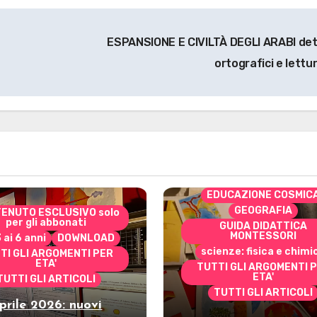
ESPANSIONE E CIVILTÀ DEGLI ARABI det
ortografici e lettu
CONTENUTO ESCLUSIVO 
per gli abbonati
costruire i materiali
Montessori
dai 3 ai 6 anni
dai 6 a
DOWNLOAD
EDUCAZIONE COSMIC
GEOGRAFIA
ENUTO ESCLUSIVO solo
per gli abbonati
GUIDA DIDATTICA
MONTESSORI
3 ai 6 anni
DOWNLOAD
scienze: fisica e chimi
TI GLI ARGOMENTI PER
ETA'
TUTTI GLI ARGOMENTI 
ETA'
TUTTI GLI ARTICOLI
TUTTI GLI ARTICOLI
prile 2026: nuovi