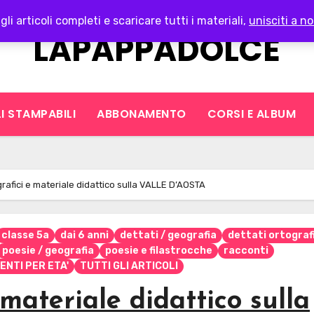
gli articoli completi e scaricare tutti i materiali,
unisciti a no
LAPAPPADOLCE
I STAMPABILI
ABBONAMENTO
CORSI E ALBUM
grafici e materiale didattico sulla VALLE D’AOSTA
classe 5a
dai 6 anni
dettati / geografia
dettati ortograf
poesie / geografia
poesie e filastrocche
racconti
ENTI PER ETA'
TUTTI GLI ARTICOLI
 materiale didattico sulla