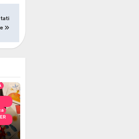
tati
re
solo
nni
A
ca
PER