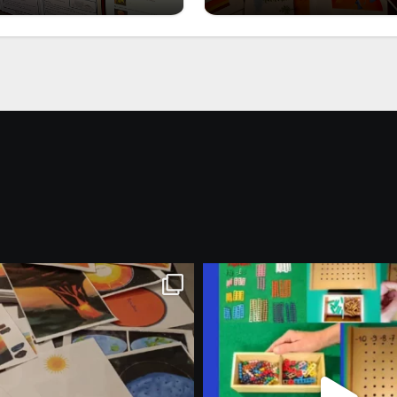
Marzo 2026: nuov
riali stampabili per
materiali stampabili
gli abbonati
gli abbonati