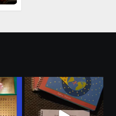
i
 per