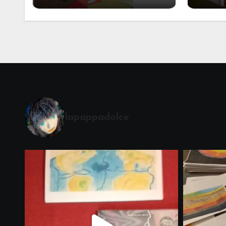
Alcuni materiali per
mate
accompagnare la
Cerimonia del Sole
Montessori
lapappadolce