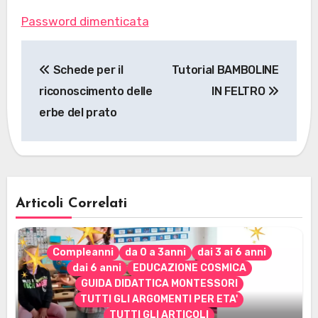
Password dimenticata
Navigazione
Schede per il
Tutorial BAMBOLINE
articoli
riconoscimento delle
IN FELTRO
erbe del prato
Articoli Correlati
Compleanni
da 0 a 3anni
dai 3 ai 6 anni
dai 6 anni
EDUCAZIONE COSMICA
GUIDA DIDATTICA MONTESSORI
TUTTI GLI ARGOMENTI PER ETA'
TUTTI GLI ARTICOLI