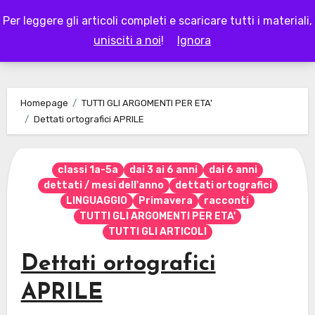
Skip
Per leggere gli articoli completi e scaricare tutti i materiali,
to
LAPAPPADOLCE
unisciti a noi
!
Ignora
content
Homepage
TUTTI GLI ARGOMENTI PER ETA'
Dettati ortografici APRILE
classi 1a-5a
dai 3 ai 6 anni
dai 6 anni
dettati / mesi dell'anno
dettati ortografici
LINGUAGGIO
Primavera
racconti
TUTTI GLI ARGOMENTI PER ETA'
TUTTI GLI ARTICOLI
Dettati ortografici
APRILE