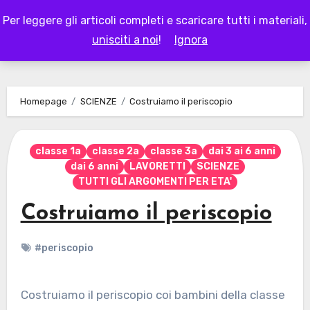
Skip
Per leggere gli articoli completi e scaricare tutti i materiali,
to
LAPAPPADOLCE
unisciti a noi
!
Ignora
content
Homepage
SCIENZE
Costruiamo il periscopio
classe 1a
classe 2a
classe 3a
dai 3 ai 6 anni
dai 6 anni
LAVORETTI
SCIENZE
TUTTI GLI ARGOMENTI PER ETA'
Costruiamo il periscopio
#periscopio
Costruiamo il periscopio coi bambini della classe