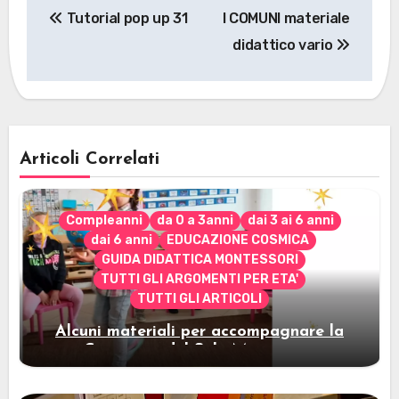
Tutorial pop up 31
I COMUNI materiale
articoli
didattico vario
Articoli Correlati
Compleanni
da 0 a 3anni
dai 3 ai 6 anni
dai 6 anni
EDUCAZIONE COSMICA
GUIDA DIDATTICA MONTESSORI
TUTTI GLI ARGOMENTI PER ETA'
TUTTI GLI ARTICOLI
Alcuni materiali per accompagnare la
Cerimonia del Sole Montessori