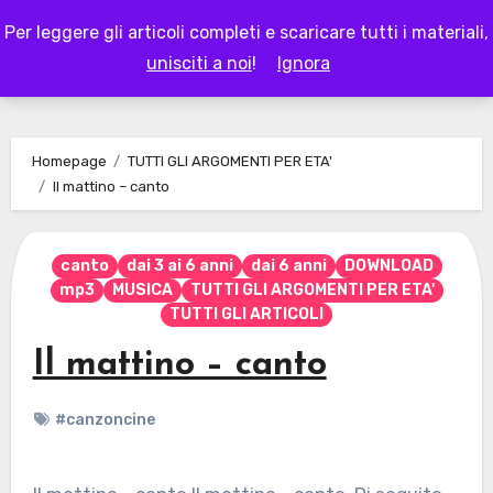
Skip
Per leggere gli articoli completi e scaricare tutti i materiali,
to
LAPAPPADOLCE
unisciti a noi
!
Ignora
content
Homepage
TUTTI GLI ARGOMENTI PER ETA'
Il mattino – canto
canto
dai 3 ai 6 anni
dai 6 anni
DOWNLOAD
mp3
MUSICA
TUTTI GLI ARGOMENTI PER ETA'
TUTTI GLI ARTICOLI
Il mattino – canto
#canzoncine