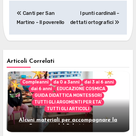
Navigazione
Canti per San
I punti cardinali –
articoli
Martino – Il poverello
dettati ortografici
Articoli Correlati
Compleanni
da 0 a 3anni
dai 3 ai 6 anni
dai 6 anni
EDUCAZIONE COSMICA
GUIDA DIDATTICA MONTESSORI
TUTTI GLI ARGOMENTI PER ETA'
TUTTI GLI ARTICOLI
Alcuni materiali per accompagnare la
Cerimonia del Sole Montessori