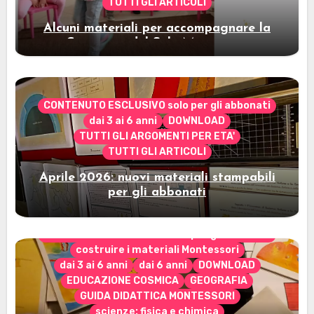
TUTTI GLI ARTICOLI
Alcuni materiali per accompagnare la
Cerimonia del Sole Montessori
CONTENUTO ESCLUSIVO solo per gli abbonati
dai 3 ai 6 anni
DOWNLOAD
TUTTI GLI ARGOMENTI PER ETA'
TUTTI GLI ARTICOLI
Aprile 2026: nuovi materiali stampabili
per gli abbonati
CONTENUTO ESCLUSIVO solo per gli abbonati
costruire i materiali Montessori
dai 3 ai 6 anni
dai 6 anni
DOWNLOAD
EDUCAZIONE COSMICA
GEOGRAFIA
GUIDA DIDATTICA MONTESSORI
scienze: fisica e chimica