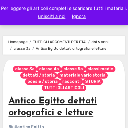
Skip
Per leggere gli articoli completi e scaricare tutti i materiali,
to
LAPAPPADOLCE
unisciti a noi
!
Ignora
content
Homepage
TUTTI GLI ARGOMENTI PER ETA'
dai 6 anni
classe 3a
Antico Egitto dettati ortografici e letture
classe 3a
classe 4a
classe 5a
classi medie
dettati / storia
materiale vario storia
poesie / storia
racconti
STORIA
TUTTI GLI ARTICOLI
Antico Egitto dettati
ortografici e letture
#antico Egitto