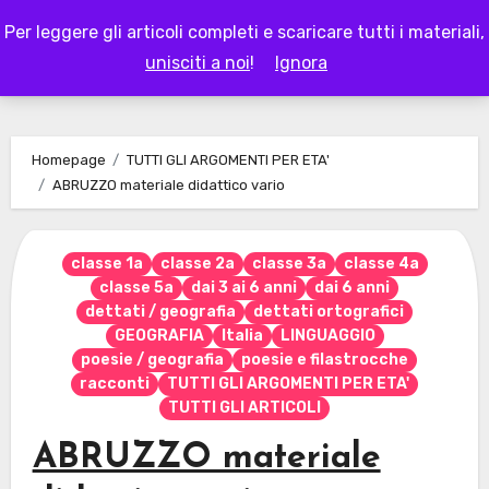
Skip
Per leggere gli articoli completi e scaricare tutti i materiali,
to
LAPAPPADOLCE
unisciti a noi
!
Ignora
content
Homepage
TUTTI GLI ARGOMENTI PER ETA'
ABRUZZO materiale didattico vario
classe 1a
classe 2a
classe 3a
classe 4a
classe 5a
dai 3 ai 6 anni
dai 6 anni
dettati / geografia
dettati ortografici
GEOGRAFIA
Italia
LINGUAGGIO
poesie / geografia
poesie e filastrocche
racconti
TUTTI GLI ARGOMENTI PER ETA'
TUTTI GLI ARTICOLI
ABRUZZO materiale