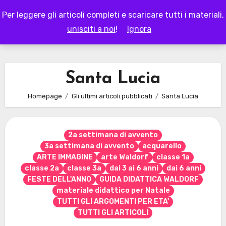
Skip
Per leggere gli articoli completi e scaricare tutti i materiali,
to
LAPAPPADOLCE
unisciti a noi
!
Ignora
content
Santa Lucia
Homepage
Gli ultimi articoli pubblicati
Santa Lucia
2a settimana di avvento
3a settimana di avvento
acquarello
ARTE IMMAGINE
arte Waldorf
classe 1a
classe 2a
classe 3a
dai 3 ai 6 anni
dai 6 anni
FESTE DELL'ANNO
GUIDA DIDATTICA WALDORF
materiale didattico per Natale
TUTTI GLI ARGOMENTI PER ETA'
TUTTI GLI ARTICOLI