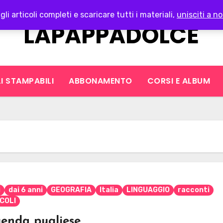
gli articoli completi e scaricare tutti i materiali,
unisciti a no
LAPAPPADOLCE
I STAMPABILI
ABBONAMENTO
CORSI E ALBUM
i
dai 6 anni
GEOGRAFIA
Italia
LINGUAGGIO
racconti
ICOLI
enda pugliese