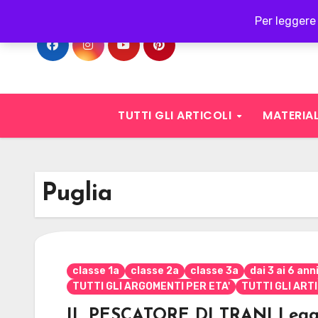
Skip
Per leggere 
to
content
TUTTI GLI ARTICOLI
MATERIAL
Puglia
classe 1a
classe 2a
classe 3a
dai 3 ai 6 ann
TUTTI GLI ARGOMENTI PER ETA'
TUTTI GLI ART
IL PESCATORE DI TRANI Legg