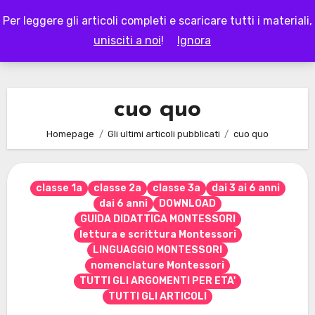
Skip
Per leggere gli articoli completi e scaricare tutti i materiali,
to
LAPAPPADOLCE
unisciti a noi
!
Ignora
content
cuo quo
Homepage
Gli ultimi articoli pubblicati
cuo quo
classe 1a
classe 2a
classe 3a
dai 3 ai 6 anni
dai 6 anni
DOWNLOAD
GUIDA DIDATTICA MONTESSORI
lettura e scrittura Montessori
LINGUAGGIO MONTESSORI
nomenclature Montessori
TUTTI GLI ARGOMENTI PER ETA'
TUTTI GLI ARTICOLI