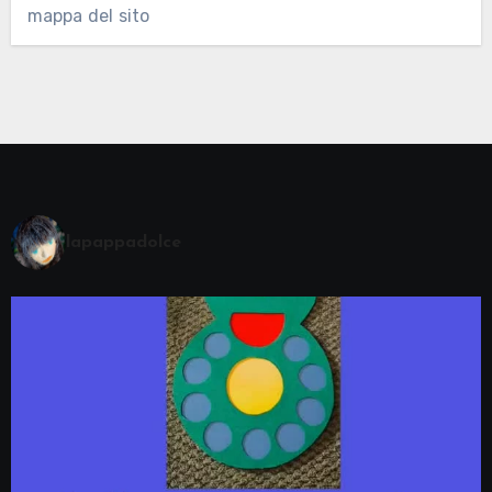
mappa del sito
lapappadolce