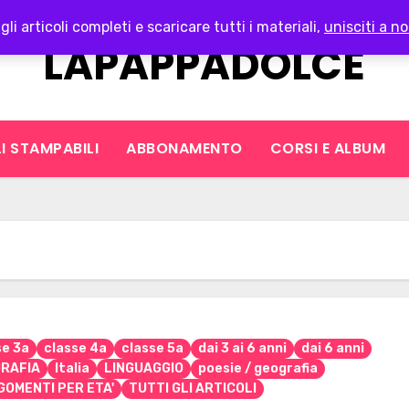
gli articoli completi e scaricare tutti i materiali,
unisciti a no
LAPAPPADOLCE
I STAMPABILI
ABBONAMENTO
CORSI E ALBUM
se 3a
classe 4a
classe 5a
dai 3 ai 6 anni
dai 6 anni
RAFIA
Italia
LINGUAGGIO
poesie / geografia
GOMENTI PER ETA'
TUTTI GLI ARTICOLI