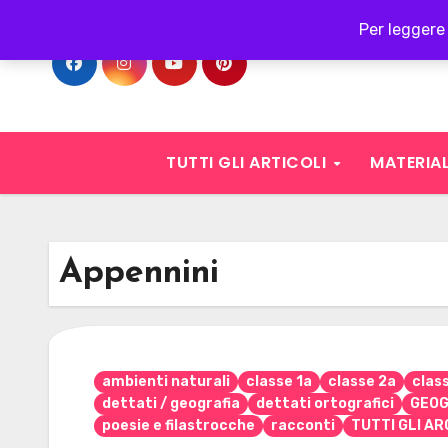
Skip
Per leggere 
to
content
TUTTI GLI ARTICOLI
MATERIAL
Appennini
ambienti naturali
classe 1a
classe 2a
clas
dettati / geografia
dettati ortografici
GEOG
poesie e filastrocche
racconti
TUTTI GLI AR