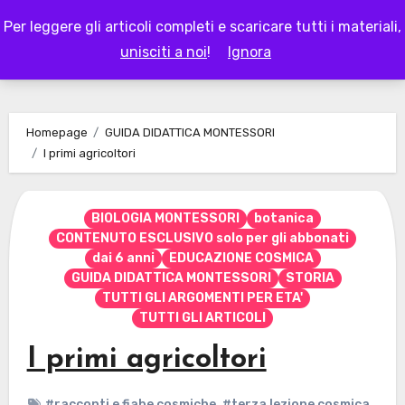
Skip
Per leggere gli articoli completi e scaricare tutti i materiali,
to
LAPAPPADOLCE
unisciti a noi
!
Ignora
content
Homepage
GUIDA DIDATTICA MONTESSORI
I primi agricoltori
BIOLOGIA MONTESSORI
botanica
CONTENUTO ESCLUSIVO solo per gli abbonati
dai 6 anni
EDUCAZIONE COSMICA
GUIDA DIDATTICA MONTESSORI
STORIA
TUTTI GLI ARGOMENTI PER ETA'
TUTTI GLI ARTICOLI
I primi agricoltori
#racconti e fiabe cosmiche
,
#terza lezione cosmica