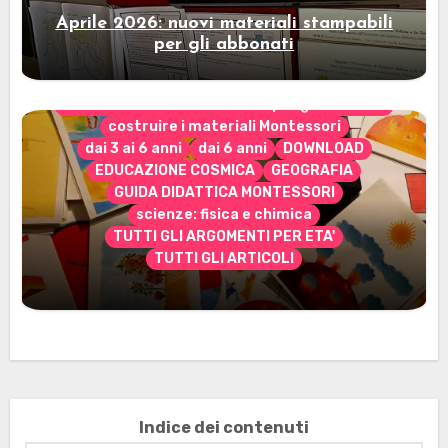
Aprile 2026: nuovi materiali stampabili
per gli abbonati
CONTENUTO ESCLUSIVO solo per gli abbonati
costruire i materiali Montessori
dai 3 ai 6 anni
dai 6 anni
DOWNLOAD
EDUCAZIONE COSMICA
GEOGRAFIA
GUIDA DIDATTICA MONTESSORI
scienze: fisica e chimica
TUTTI GLI ARGOMENTI PER ETA'
TUTTI GLI ARTICOLI
Marzo 2026: nuovi materiali stampabili
per gli abbonati
Indice dei contenuti