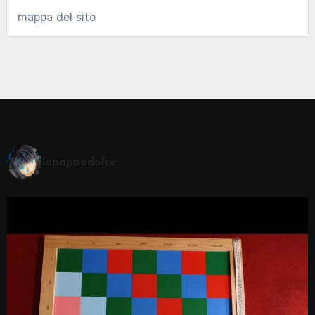
mappa del sito
lapappadolce