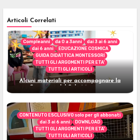
Articoli Correlati
Compleanni
da 0 a 3anni
dai 3 ai 6 anni
dai 6 anni
EDUCAZIONE COSMICA
GUIDA DIDATTICA MONTESSORI
TUTTI GLI ARGOMENTI PER ETA'
TUTTI GLI ARTICOLI
Alcuni materiali per accompagnare la
Cerimonia del Sole Montessori
CONTENUTO ESCLUSIVO solo per gli abbonati
dai 3 ai 6 anni
DOWNLOAD
TUTTI GLI ARGOMENTI PER ETA'
TUTTI GLI ARTICOLI