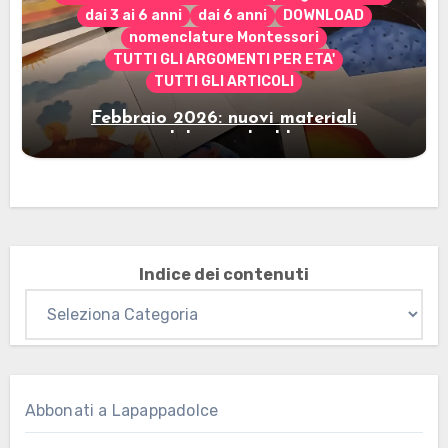
dai 3 ai 6 anni
dai 6 anni
DOWNLOAD
nomenclature Montessori
TUTTI GLI ARGOMENTI PER ETA'
TUTTI GLI ARTICOLI
Febbraio 2026: nuovi materiali
stampabili per gli abbonati
Indice dei contenuti
Abbonati a Lapappadolce