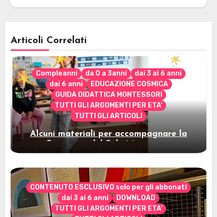
Articoli Correlati
Compleanni
da 0 a 3anni
dai 3 ai 6 anni
dai 6 anni
EDUCAZIONE COSMICA
GUIDA DIDATTICA MONTESSORI
TUTTI GLI ARGOMENTI PER ETA'
TUTTI GLI ARTICOLI
Alcuni materiali per accompagnare la
Cerimonia del Sole Montessori
CONTENUTO ESCLUSIVO solo per gli abbonati
dai 3 ai 6 anni
DOWNLOAD
TUTTI GLI ARGOMENTI PER ETA'