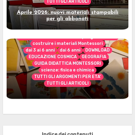
TUTTI GLI ARTICOLI
Aprile 2026: nuovi materiali stampabili
per gli abbonati
CONTENUTO ESCLUSIVO solo per gli abbonati
costruire i materiali Montessori
dai 3 ai 6 anni
dai 6 anni
DOWNLOAD
EDUCAZIONE COSMICA
GEOGRAFIA
GUIDA DIDATTICA MONTESSORI
scienze: fisica e chimica
TUTTI GLI ARGOMENTI PER ETA'
TUTTI GLI ARTICOLI
Marzo 2026: nuovi materiali stampabili
per gli abbonati
Indice dei contenuti