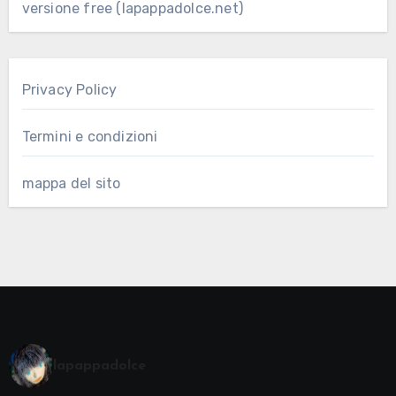
versione free (lapappadolce.net)
Privacy Policy
Termini e condizioni
mappa del sito
lapappadolce