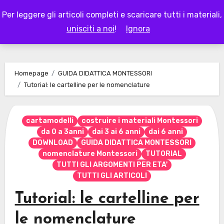
Skip
Per leggere gli articoli completi e scaricare tutti i materiali,
to
LAPAPPADOLCE
unisciti a noi
!
Ignora
content
Homepage
GUIDA DIDATTICA MONTESSORI
Tutorial: le cartelline per le nomenclature
cartamodelli
costruire i materiali Montessori
da 0 a 3anni
dai 3 ai 6 anni
dai 6 anni
DOWNLOAD
GUIDA DIDATTICA MONTESSORI
nomenclature Montessori
TUTORIAL
TUTTI GLI ARGOMENTI PER ETA'
TUTTI GLI ARTICOLI
Tutorial: le cartelline per
le nomenclature