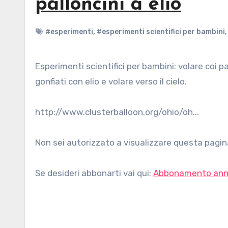
palloncini a elio
#esperimenti
,
#esperimenti scientifici per bambini
Esperimenti scientifici per bambini: volare coi palloncini a elio. Immaginate di afferrare un grappolo di palloncini
gonfiati con elio e volare verso il cielo.
http://www.clusterballoon.org/ohio/oh...
Non sei autorizzato a visualizzare questa pagina
Se desideri abbonarti vai qui:
Abbonamento ann