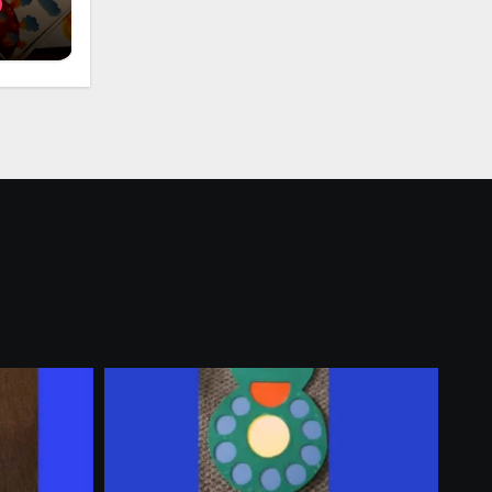
i
 per