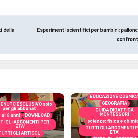
i della
Esperimenti scientifici per bambini: pallonc
confron
CONTENUTO ESCLUSIVO 
per gli abbonati
costruire i materiali
Montessori
dai 3 ai 6 anni
dai 6 a
DOWNLOAD
EDUCAZIONE COSMIC
GEOGRAFIA
ENUTO ESCLUSIVO solo
per gli abbonati
GUIDA DIDATTICA
MONTESSORI
3 ai 6 anni
DOWNLOAD
scienze: fisica e chimi
TI GLI ARGOMENTI PER
ETA'
TUTTI GLI ARGOMENTI 
ETA'
TUTTI GLI ARTICOLI