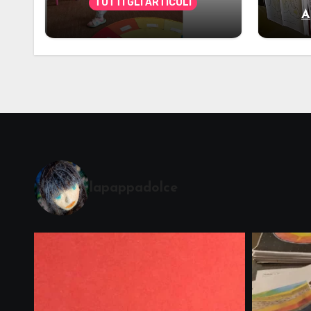
TUTTI GLI ARTICOLI
A
Alcuni materiali per
mate
accompagnare la
Cerimonia del Sole
Montessori
lapappadolce