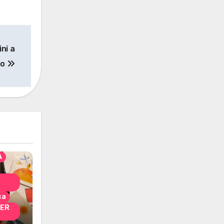
ini a
to
solo
nni
A
ca
PER