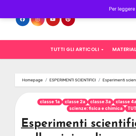
Skip
Per leggere 
to
content
TUTTI GLI ARTICOLI
MATERIAL
Homepage
ESPERIMENTI SCIENTIFICI
Esperimenti scienti
classe 1a
classe 2a
classe 3a
classe 4
scienze: fisica e chimica
TUT
Esperimenti scientifi