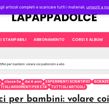
gli articoli completi e scaricare tutti i materiali,
unisciti a no
LAPAPPADOLCE
I STAMPABILI
ABBONAMENTO
CORSI E ALBUM
fici per bambini: volare coi palloncini a elio
a
classe 5a
dai 6 anni
ESPERIMENTI SCIENTIFICI
SCIENZE
TI GLI ARGOMENTI PER ETA'
TUTTI GLI ARTICOLI
ci per bambini: volare co