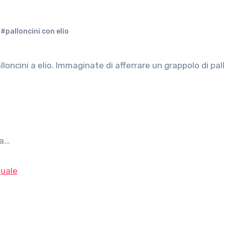
,
#palloncini con elio
...
uale