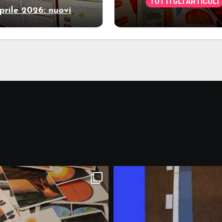
TUTTI GLI ARTICOLI
prile 2026: nuovi
Marzo 2026: nuov
riali stampabili per
materiali stampabili
gli abbonati
gli abbonati