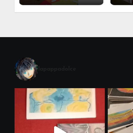
Alcuni materiali per
mate
accompagnare la
Cerimonia del Sole
Montessori
lapappadolce