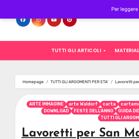
Skip
Per leggere 
to
content
TUTTI GLI ARTICOLI
MATERIAL
Homepage
TUTTI GLI ARGOMENTI PER ETA'
Lavoretti p
ARTE IMMAGINE
arte Waldorf
carta
cartamo
DOWNLOAD
FESTE DELL'ANNO
GUIDA D
TUTTI GLI ARGOM
Lavoretti per San 