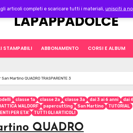
gli articoli completi e scaricare tutti i materiali,
unisciti a no
LAPAPPADOLCE
I STAMPABILI
ABBONAMENTO
CORSI E ALBUM
er San Martino QUADRO TRASPARENTE 3
delli
classe 1a
classe 2a
classe 3a
dai 3 ai 6 anni
dai 
IDATTICA WALDORF
papercutting
San Martino
TUTORIAL
ENTI PER ETA'
TUTTI GLI ARTICOLI
Martino QUADRO