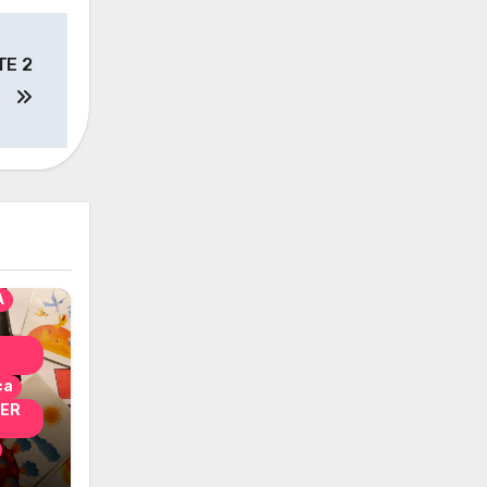
TE 2
solo
nni
A
ca
PER