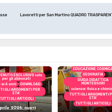
asse
Lavoretti per San Martino QUADRO TRASPAREN
CONTENUTO ESCLUSIVO 
per gli abbonati
costruire i materiali
Montessori
dai 3 ai 6 anni
dai 6 a
DOWNLOAD
EDUCAZIONE COSMIC
GEOGRAFIA
ENUTO ESCLUSIVO solo
per gli abbonati
GUIDA DIDATTICA
MONTESSORI
3 ai 6 anni
DOWNLOAD
scienze: fisica e chimi
TI GLI ARGOMENTI PER
ETA'
TUTTI GLI ARGOMENTI 
ETA'
TUTTI GLI ARTICOLI
TUTTI GLI ARTICOLI
prile 2026: nuovi