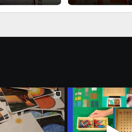
Marzo 2026: nuov
riali stampabili per
materiali stampabili
gli abbonati
gli abbonati