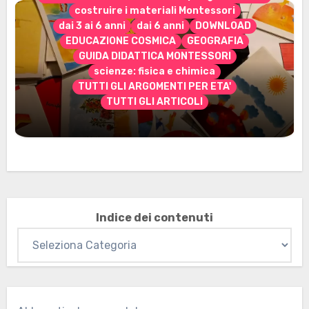
costruire i materiali Montessori
dai 3 ai 6 anni
dai 6 anni
DOWNLOAD
EDUCAZIONE COSMICA
GEOGRAFIA
GUIDA DIDATTICA MONTESSORI
scienze: fisica e chimica
TUTTI GLI ARGOMENTI PER ETA'
TUTTI GLI ARTICOLI
Marzo 2026: nuovi materiali stampabili
per gli abbonati
Indice dei contenuti