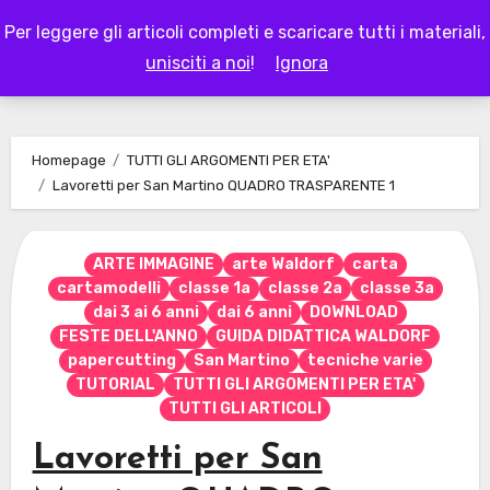
Skip
Per leggere gli articoli completi e scaricare tutti i materiali,
to
LAPAPPADOLCE
unisciti a noi
!
Ignora
content
Homepage
TUTTI GLI ARGOMENTI PER ETA'
Lavoretti per San Martino QUADRO TRASPARENTE 1
ARTE IMMAGINE
arte Waldorf
carta
cartamodelli
classe 1a
classe 2a
classe 3a
dai 3 ai 6 anni
dai 6 anni
DOWNLOAD
FESTE DELL'ANNO
GUIDA DIDATTICA WALDORF
papercutting
San Martino
tecniche varie
TUTORIAL
TUTTI GLI ARGOMENTI PER ETA'
TUTTI GLI ARTICOLI
Lavoretti per San