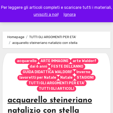
Skip
Per leggere gli articoli completi e scaricare tutti i materiali,
to
LAPAPPADOLCE
unisciti a noi
!
Ignora
content
Homepage
TUTTI GLI ARGOMENTI PER ETA'
acquarello steineriano natalizio con stella
acquarello
ARTE IMMAGINE
arte Waldorf
dai 6 anni
FESTE DELL'ANNO
GUIDA DIDATTICA WALDORF
Inverno
lavoretti per Natale
Natale
STAGIONI
TUTTI GLI ARGOMENTI PER ETA'
TUTTI GLI ARTICOLI
acquarello steineriano
natalizio con stella