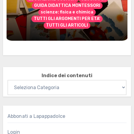
GUIDA DIDATTICA MONTESSORI
scienze: fisica e chimica
TUTTI GLI ARGOMENTI PER ETA'
TUTTI GLI ARTICOLI
Marzo 2026: nuovi materiali stampabili
per gli abbonati
Indice dei contenuti
Abbonati a Lapappadolce
Login