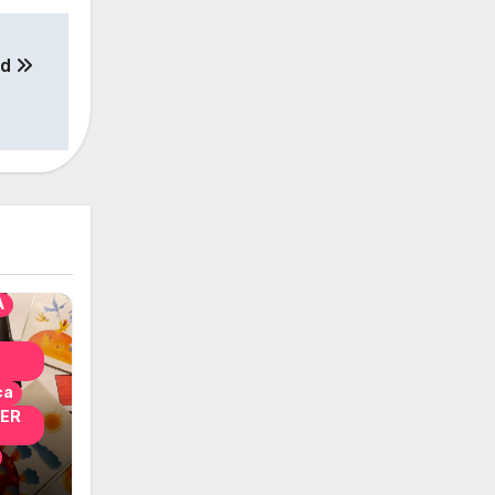
ad
solo
nni
A
ca
PER