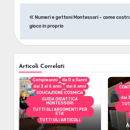
Navigazione
Numeri e gettoni Montessori – come costrui
articoli
gioco in proprio
Articoli Correlati
Compleanni
da 0 a 3anni
dai 3 ai 6 anni
dai 6 anni
CONT
EDUCAZIONE COSMICA
dai 
GUIDA DIDATTICA
MONTESSORI
TUT
TUTTI GLI ARGOMENTI PER
ETA'
TUTTI GLI ARTICOLI
A