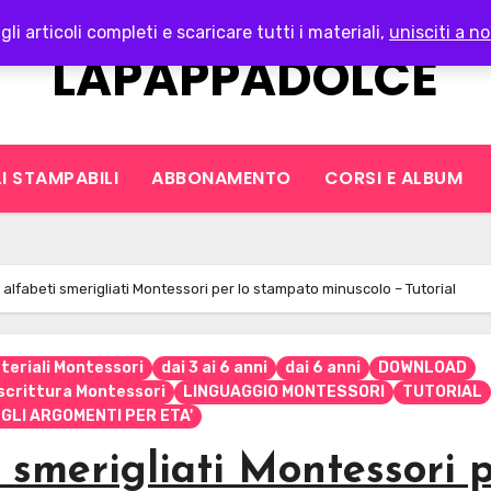
gli articoli completi e scaricare tutti i materiali,
unisciti a no
LAPAPPADOLCE
I STAMPABILI
ABBONAMENTO
CORSI E ALBUM
i alfabeti smerigliati Montessori per lo stampato minuscolo – Tutorial
teriali Montessori
dai 3 ai 6 anni
dai 6 anni
DOWNLOAD
 scrittura Montessori
LINGUAGGIO MONTESSORI
TUTORIAL
 GLI ARGOMENTI PER ETA'
i smerigliati Montessori 