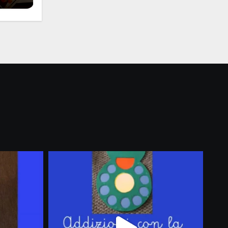
i
 per