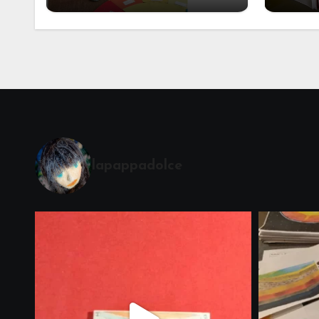
Alcuni materiali per
mate
accompagnare la
Cerimonia del Sole
Montessori
lapappadolce