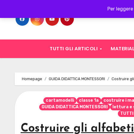
Skip
Per leggere 
to
content
TUTTI GLI ARTICOLI
MATERIAL
Homepage
GUIDA DIDATTICA MONTESSORI
Costruire gl
cartamodelli
classe 1a
costruire i ma
GUIDA DIDATTICA MONTESSORI
lettura e
TUTTI
Costruire gli alfabet