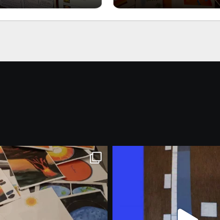
Marzo 2026: nuov
riali stampabili per
materiali stampabili
gli abbonati
gli abbonati