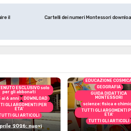
re il
Cartelli dei numeri Montessori downlo
CONTENUTO ESCLUSIVO 
per gli abbonati
costruire i materiali
Montessori
dai 3 ai 6 anni
dai 6 a
DOWNLOAD
EDUCAZIONE COSMIC
GEOGRAFIA
ENUTO ESCLUSIVO solo
per gli abbonati
GUIDA DIDATTICA
MONTESSORI
3 ai 6 anni
DOWNLOAD
scienze: fisica e chimi
TI GLI ARGOMENTI PER
ETA'
TUTTI GLI ARGOMENTI 
ETA'
TUTTI GLI ARTICOLI
TUTTI GLI ARTICOLI
prile 2026: nuovi