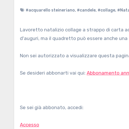
#acquarello steineriano
,
#candele
,
#collage
,
#Nata
Lavoretto natalizio collage a strappo di carta acquarellata. Con questa tecnica abbiamo preparato dei biglietti
d'auguri, ma il quadretto può essere anche una 
Non sei autorizzato a visualizzare questa pagina
Se desideri abbonarti vai qui:
Abbonamento ann
Se sei già abbonato, accedi:
Accesso