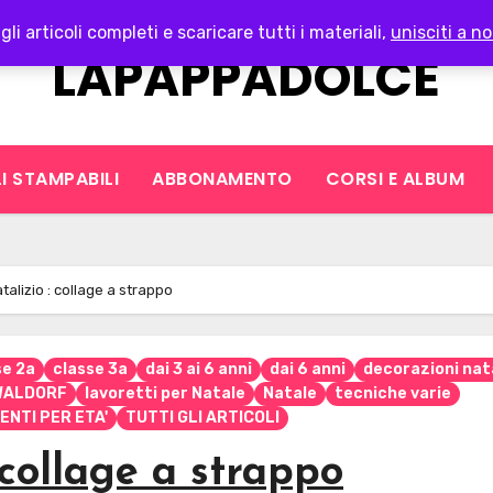
gli articoli completi e scaricare tutti i materiali,
unisciti a no
LAPAPPADOLCE
I STAMPABILI
ABBONAMENTO
CORSI E ALBUM
talizio : collage a strappo
se 2a
classe 3a
dai 3 ai 6 anni
dai 6 anni
decorazioni nat
 WALDORF
lavoretti per Natale
Natale
tecniche varie
ENTI PER ETA'
TUTTI GLI ARTICOLI
 collage a strappo