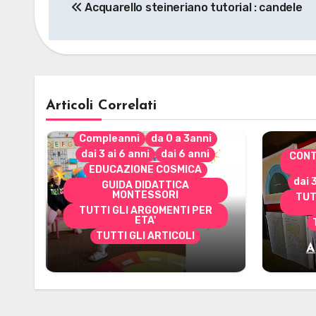
Acquarello steineriano tutorial : candele
articoli
Articoli Correlati
Compleanni
da 0 a 3anni
dai 3 ai 6 anni
dai 6 anni
CONT
EDUCAZIONE COSMICA
dai 
GUIDA DIDATTICA
MONTESSORI
TUT
TUTTI GLI ARGOMENTI PER
ETA'
TUTTI GLI ARTICOLI
A
Alcuni materiali per
mate
accompagnare la
Cerimonia del Sole
Montessori