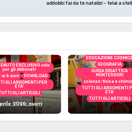
addobbi fai da te natalizi – telai a stel
CONTENUTO ESCLUSIVO 
per gli abbonati
costruire i materiali
Montessori
dai 3 ai 6 anni
dai 6 a
DOWNLOAD
EDUCAZIONE COSMIC
GEOGRAFIA
ENUTO ESCLUSIVO solo
per gli abbonati
GUIDA DIDATTICA
MONTESSORI
3 ai 6 anni
DOWNLOAD
scienze: fisica e chimi
TI GLI ARGOMENTI PER
ETA'
TUTTI GLI ARGOMENTI 
ETA'
TUTTI GLI ARTICOLI
TUTTI GLI ARTICOLI
prile 2026: nuovi
Marzo 2026: nuov
riali stampabili per
materiali stampabili
gli abbonati
gli abbonati