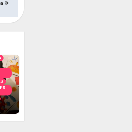
la
solo
nni
A
ca
PER
i
 per