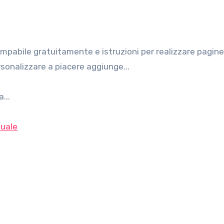
ersonalizzare a piacere aggiunge...
...
uale