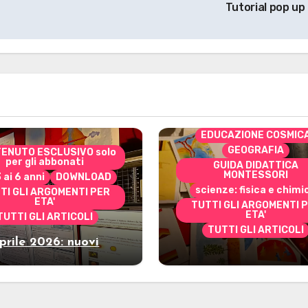
Tutorial pop up
CONTENUTO ESCLUSIVO 
per gli abbonati
costruire i materiali
Montessori
dai 3 ai 6 anni
dai 6 a
DOWNLOAD
EDUCAZIONE COSMIC
GEOGRAFIA
ENUTO ESCLUSIVO solo
per gli abbonati
GUIDA DIDATTICA
MONTESSORI
3 ai 6 anni
DOWNLOAD
scienze: fisica e chimi
TI GLI ARGOMENTI PER
ETA'
TUTTI GLI ARGOMENTI 
ETA'
TUTTI GLI ARTICOLI
TUTTI GLI ARTICOLI
prile 2026: nuovi
Marzo 2026: nuov
riali stampabili per
materiali stampabili
gli abbonati
gli abbonati