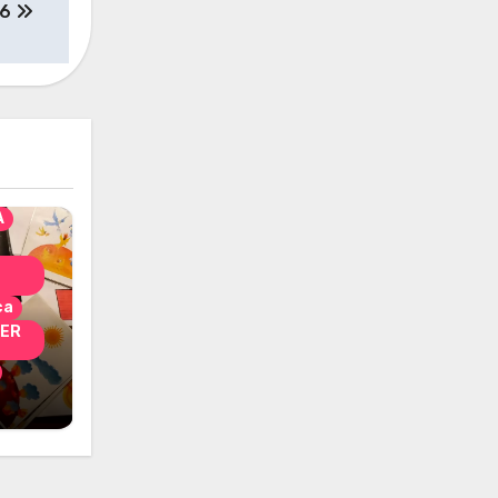
 6
solo
nni
A
ca
PER
i
 per