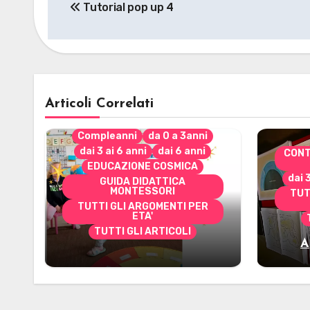
Tutorial pop up 4
articoli
Articoli Correlati
Compleanni
da 0 a 3anni
dai 3 ai 6 anni
dai 6 anni
CONT
EDUCAZIONE COSMICA
dai 
GUIDA DIDATTICA
MONTESSORI
TUT
TUTTI GLI ARGOMENTI PER
ETA'
TUTTI GLI ARTICOLI
A
Alcuni materiali per
mate
accompagnare la
Cerimonia del Sole
Montessori