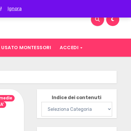
i
!
Ignora
USATO MONTESSORI
ACCEDI
Indice dei contenuti
 medie
A'