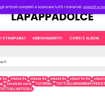
gli articoli completi e scaricare tutti i materiali,
unisciti a no
LAPAPPADOLCE
I STAMPABILI
ABBONAMENTO
CORSI E ALBUM
 up 5
e 2a
classe 3a
classe 4a
classe 5a
classi 1a-5a
classi
up
tecniche varie
TUTORIAL
TUTTI GLI ARGOMENTI PER ET
TUTTI GLI ARTICOLI