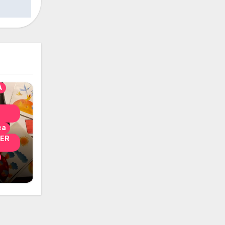
solo
nni
A
ca
PER
i
 per