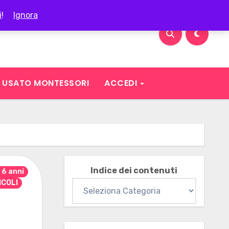
i
!
Ignora
USATO MONTESSORI
ACCEDI
Indice dei contenuti
i 6 anni
ICOLI