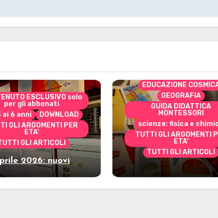
CONTENUTO ESCLUSIVO 
per gli abbonati
costruire i materiali
Montessori
dai 3 ai 6 anni
dai 6 a
DOWNLOAD
EDUCAZIONE COSMIC
GEOGRAFIA
ENUTO ESCLUSIVO solo
per gli abbonati
GUIDA DIDATTICA
MONTESSORI
3 ai 6 anni
DOWNLOAD
scienze: fisica e chimi
TI GLI ARGOMENTI PER
ETA'
TUTTI GLI ARGOMENTI 
ETA'
TUTTI GLI ARTICOLI
TUTTI GLI ARTICOLI
prile 2026: nuovi
Marzo 2026: nuov
riali stampabili per
materiali stampabili
gli abbonati
gli abbonati