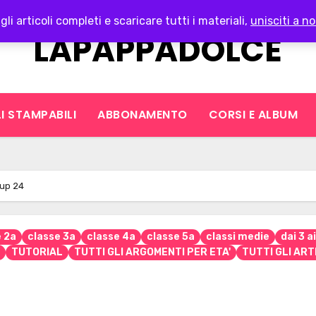
gli articoli completi e scaricare tutti i materiali,
unisciti a no
LAPAPPADOLCE
I STAMPABILI
ABBONAMENTO
CORSI E ALBUM
 up 24
e 2a
classe 3a
classe 4a
classe 5a
classi medie
dai 3 a
TUTORIAL
TUTTI GLI ARGOMENTI PER ETA'
TUTTI GLI ART