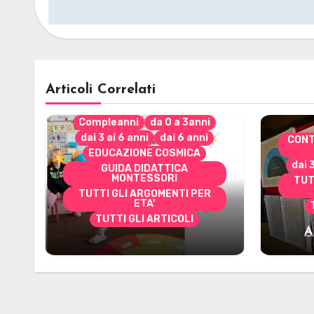
articoli
Articoli Correlati
Compleanni
da 0 a 3anni
dai 3 ai 6 anni
dai 6 anni
CONT
EDUCAZIONE COSMICA
dai 
GUIDA DIDATTICA
MONTESSORI
TUT
TUTTI GLI ARGOMENTI PER
ETA'
TUTTI GLI ARTICOLI
A
Alcuni materiali per
mate
accompagnare la
Cerimonia del Sole
Montessori