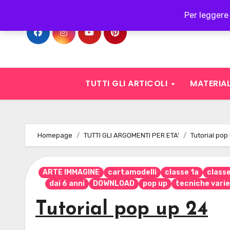
Skip
Per leggere 
to
content
TUTTI GLI ARTICOLI
MATERIAL
Homepage
TUTTI GLI ARGOMENTI PER ETA'
Tutorial pop
ARTE IMMAGINE
cartamodelli
classe 1a
class
dai 6 anni
DOWNLOAD
pop up
tecniche varie
Tutorial pop up 24