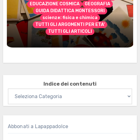
EDUCAZIONE COSMICA
GEOGRAFIA
GUIDA DIDATTICA MONTESSORI
scienze: fisica e chimica
TUTTI GLI ARGOMENTI PER ETA'
TUTTI GLI ARTICOLI
Marzo 2026: nuovi materiali stampabili
per gli abbonati
Indice dei contenuti
Abbonati a Lapappadolce