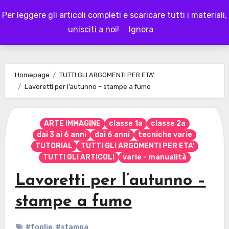
Skip
Per leggere gli articoli completi e scaricare tutti i materiali,
to
LAPAPPADOLCE
unisciti a noi
!
Ignora
content
Homepage
TUTTI GLI ARGOMENTI PER ETA'
Lavoretti per l’autunno – stampe a fumo
ARTE IMMAGINE
classe 1a
classe 2a
dai 3 ai 6 anni
dai 6 anni
tecniche varie
TUTORIAL
TUTTI GLI ARGOMENTI PER ETA'
TUTTI GLI ARTICOLI
varie - manualità
Lavoretti per l’autunno –
stampe a fumo
#foglie
,
#stampa