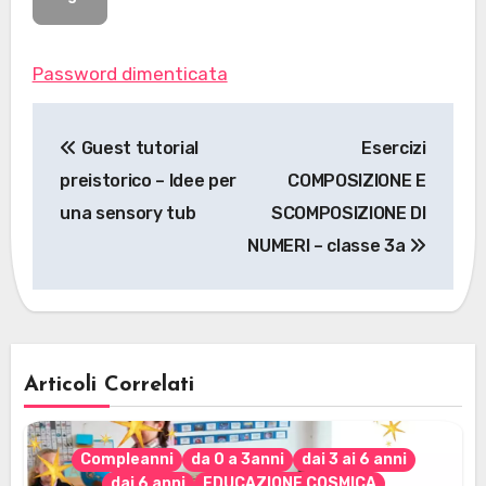
Password dimenticata
Navigazione
Guest tutorial
Esercizi
articoli
preistorico – Idee per
COMPOSIZIONE E
una sensory tub
SCOMPOSIZIONE DI
NUMERI – classe 3a
Articoli Correlati
Compleanni
da 0 a 3anni
dai 3 ai 6 anni
dai 6 anni
EDUCAZIONE COSMICA