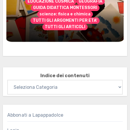
EDUCAZIONE COSMICA
GEOGRAFIA
GUIDA DIDATTICA MONTESSORI
scienze: fisica e chimica
TUTTI GLI ARGOMENTI PER ETA'
TUTTI GLI ARTICOLI
Marzo 2026: nuovi materiali stampabili
per gli abbonati
Indice dei contenuti
Abbonati a Lapappadolce