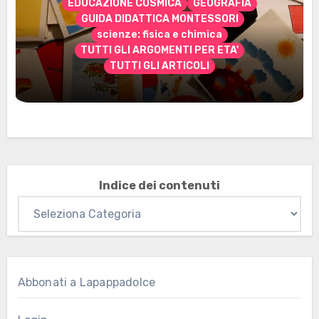
EDUCAZIONE COSMICA
GEOGRAFIA
GUIDA DIDATTICA MONTESSORI
scienze: fisica e chimica
TUTTI GLI ARGOMENTI PER ETA'
TUTTI GLI ARTICOLI
Marzo 2026: nuovi materiali stampabili
per gli abbonati
Indice dei contenuti
Abbonati a Lapappadolce