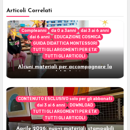
Articoli Correlati
Compleanni
da 0 a 3anni
dai 3 ai 6 anni
dai 6 anni
EDUCAZIONE COSMICA
GUIDA DIDATTICA MONTESSORI
TUTTI GLI ARGOMENTI PER ETA'
TUTTI GLI ARTICOLI
Alcuni materiali per accompagnare la
Cerimonia del Sole Montessori
CONTENUTO ESCLUSIVO solo per gli abbonati
dai 3 ai 6 anni
DOWNLOAD
TUTTI GLI ARGOMENTI PER ETA'
TUTTI GLI ARTICOLI
Aprile 2026: nuovi materiali stampabili