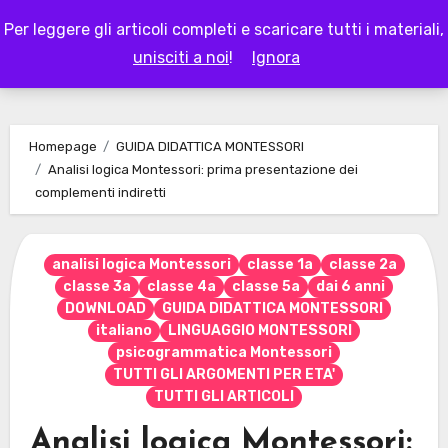
Skip
Per leggere gli articoli completi e scaricare tutti i materiali,
to
LAPAPPADOLCE
unisciti a noi
!
Ignora
content
Homepage
GUIDA DIDATTICA MONTESSORI
Analisi logica Montessori: prima presentazione dei
complementi indiretti
analisi logica Montessori
classe 1a
classe 2a
classe 3a
classe 4a
classe 5a
dai 6 anni
DOWNLOAD
GUIDA DIDATTICA MONTESSORI
italiano
LINGUAGGIO MONTESSORI
psicogrammatica Montessori
TUTTI GLI ARGOMENTI PER ETA'
TUTTI GLI ARTICOLI
Analisi logica Montessori: