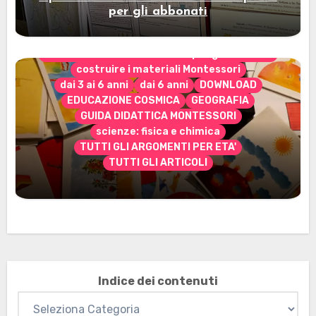
per gli abbonati
CONTENUTO ESCLUSIVO solo per gli abbonati
costruire i materiali Montessori
dai 3 ai 6 anni
dai 6 anni
DOWNLOAD
EDUCAZIONE COSMICA
GEOGRAFIA
GUIDA DIDATTICA MONTESSORI
scienze: fisica e chimica
TUTTI GLI ARGOMENTI PER ETA'
TUTTI GLI ARTICOLI
Marzo 2026: nuovi materiali stampabili
per gli abbonati
Indice dei contenuti