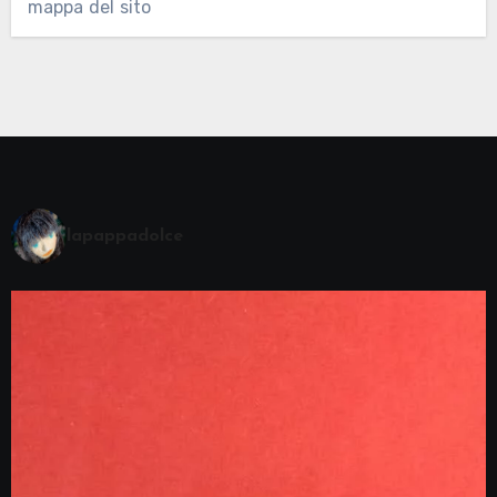
mappa del sito
lapappadolce