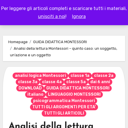
Skip
Per leggere gli articoli completi e scaricare tutti i materiali,
to
LAPAPPADOLCE
unisciti a noi
!
Ignora
content
Homepage
GUIDA DIDATTICA MONTESSORI
Analisi della lettura Montessori – quinto caso: un soggetto,
un’azione e un oggetto
analisi logica Montessori
classe 1a
classe 2a
classe 3a
classe 4a
classe 5a
dai 6 anni
DOWNLOAD
GUIDA DIDATTICA MONTESSORI
italiano
LINGUAGGIO MONTESSORI
psicogrammatica Montessori
TUTTI GLI ARGOMENTI PER ETA'
TUTTI GLI ARTICOLI
Analisi della lettura