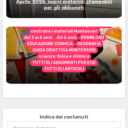
Aprile 2026: nuovi materiali stampabili
per gli abbonati
CONTENUTO ESCLUSIVO solo per gli abbonati
costruire i materiali Montessori
dai 3 ai 6 anni
dai 6 anni
DOWNLOAD
EDUCAZIONE COSMICA
GEOGRAFIA
GUIDA DIDATTICA MONTESSORI
scienze: fisica e chimica
TUTTI GLI ARGOMENTI PER ETA'
TUTTI GLI ARTICOLI
Marzo 2026: nuovi materiali stampabili
per gli abbonati
Indice dei contenuti