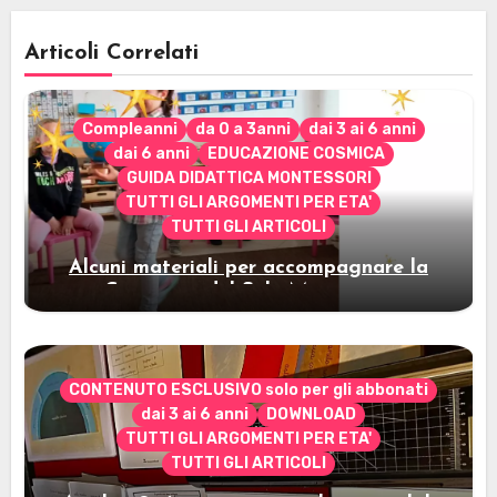
Articoli Correlati
Compleanni
da 0 a 3anni
dai 3 ai 6 anni
dai 6 anni
EDUCAZIONE COSMICA
GUIDA DIDATTICA MONTESSORI
TUTTI GLI ARGOMENTI PER ETA'
TUTTI GLI ARTICOLI
Alcuni materiali per accompagnare la
Cerimonia del Sole Montessori
CONTENUTO ESCLUSIVO solo per gli abbonati
dai 3 ai 6 anni
DOWNLOAD
TUTTI GLI ARGOMENTI PER ETA'
TUTTI GLI ARTICOLI