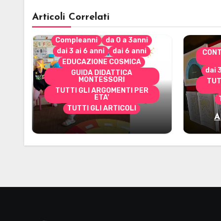
Articoli Correlati
Compleanni
da 0 a 3anni
dai 3 ai 6 anni
dai 6 anni
CONT
EDUCAZIONE COSMICA
dai 
GUIDA DIDATTICA
MONTESSORI
TUT
TUTTI GLI ARGOMENTI PER
ETA'
TUTTI GLI ARTICOLI
A
Alcuni materiali per
mate
accompagnare la
Cerimonia del Sole
Montessori