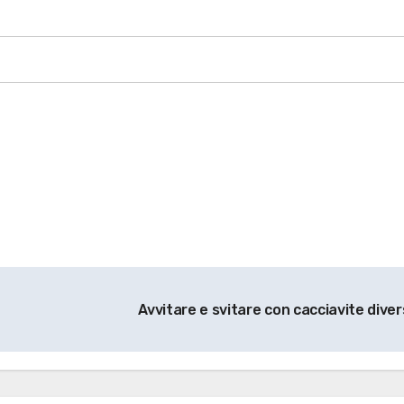
Avvitare e svitare con cacciavite diver
CONTENUTO ESCLUSIVO 
per gli abbonati