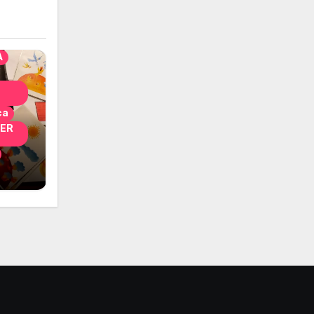
nni
A
ca
PER
i
 per