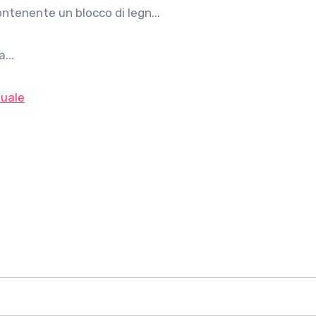
ontenente un blocco di legn...
...
uale