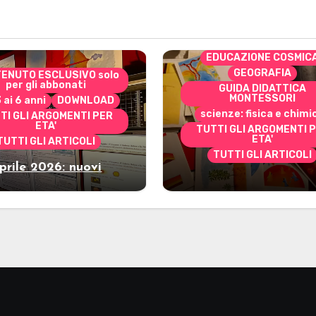
costruire i materiali
Montessori
dai 3 ai 6 anni
dai 6 a
DOWNLOAD
EDUCAZIONE COSMIC
GEOGRAFIA
ENUTO ESCLUSIVO solo
per gli abbonati
GUIDA DIDATTICA
MONTESSORI
3 ai 6 anni
DOWNLOAD
scienze: fisica e chimi
TI GLI ARGOMENTI PER
ETA'
TUTTI GLI ARGOMENTI 
ETA'
TUTTI GLI ARTICOLI
TUTTI GLI ARTICOLI
prile 2026: nuovi
Marzo 2026: nuov
riali stampabili per
materiali stampabili
gli abbonati
gli abbonati