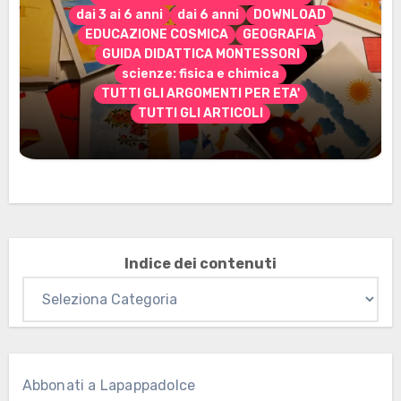
dai 3 ai 6 anni
dai 6 anni
DOWNLOAD
EDUCAZIONE COSMICA
GEOGRAFIA
GUIDA DIDATTICA MONTESSORI
scienze: fisica e chimica
TUTTI GLI ARGOMENTI PER ETA'
TUTTI GLI ARTICOLI
Marzo 2026: nuovi materiali stampabili
per gli abbonati
Indice dei contenuti
Abbonati a Lapappadolce