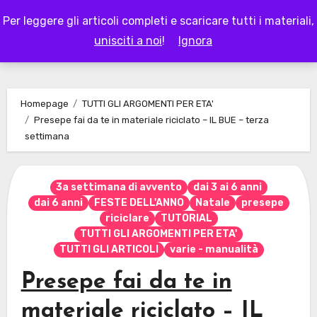
Skip
Per leggere gli articoli completi e scaricare tutti i materiali,
to
LAPAPPADOLCE
unisciti a noi
!
Ignora
content
Homepage
TUTTI GLI ARGOMENTI PER ETA'
Presepe fai da te in materiale riciclato – IL BUE – terza
settimana
3a settimana di avvento
dai 3 ai 6 anni
dai 6 anni
FESTE DELL'ANNO
Natale
presepe
riciclare
TUTORIAL
TUTTI GLI ARGOMENTI PER ETA'
TUTTI GLI ARTICOLI
varie - manualità
Presepe fai da te in
materiale riciclato – IL