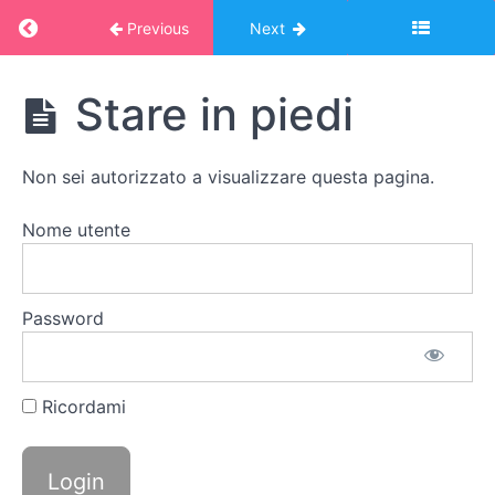
Introduzione
Return to course: Corso Montessori – album o
Previous
Next
1.
Corso
Stare in piedi
Movimenti
Montessori
elementari
- album
ed
online:
esercizi
Non sei autorizzato a visualizzare questa pagina.
VITA
preliminari
PRATICA
Nome utente
Arrotolare
e
srotolare
Password
Muoversi
nello
Ricordami
spazio
Stare