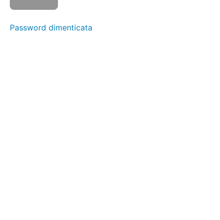
e
noci
Password dimenticata
Pinza
e
biglie
Trasferire
semi o
perline con
la pinzetta
per
sopracciglia
Raggruppamento
di oggetti con le
pinze
Usare le
pinze
per
lumache