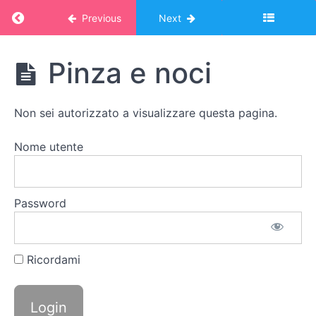
Return to course: Corso Montessori – album o
Previous
Next
Usare
le
Corso
Pinza e noci
pinze
Montessori
- album
online:
Mollette
Non sei autorizzato a visualizzare questa pagina.
VITA
da
PRATICA
bucato
sul
Nome utente
bordo
di un
cestino
Password
Punzonatrice
per carta
Ricordami
Pinza e
pompon
Pinza