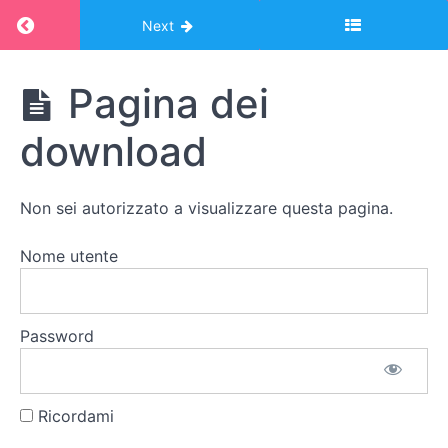
Return to course: Corso Montessori – album o
Next
Corso
Pagina dei
Montessori
- album
download
online:
VITA
PRATICA
Non sei autorizzato a visualizzare questa pagina.
Nome utente
Tutti
i
materiali
stampabili
Password
Pagina
dei
download
Ricordami