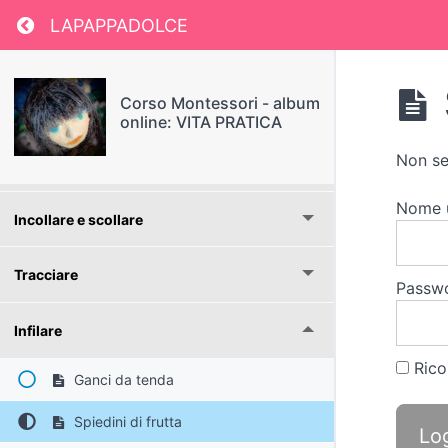
Return to course: Corso Montessori – album o
LAPAPPADOLCE
Grattugiare
Corso Montessori - album
Ruotare
online: VITA PRATICA
Non se
Spalmare
Nome 
Incollare e scollare
Tracciare
Passw
Infilare
Rico
Ganci da tenda
Spiedini di frutta