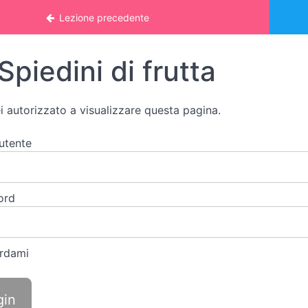
nline: VITA PRATICA
Lezione precedente
Spiedini di frutta
i autorizzato a visualizzare questa pagina.
utente
ord
rdami